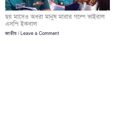
ছয় মাসেও অধরা মানুষ মারার গল্পে ভাইরাল
এসপি ইকবাল
জাতীয়
/
Leave a Comment
গুলি করি, মরে একটা। একটাই যায় স্যার। বাকিডি যায় না।’
ফেসবুকও সয়লাব এমন বক্তব্য দেয়া ছাত্র-জনতাকে হত্যার
সাথে জড়িত ডিএমপির সাবেক ডিসি (এসপি) মোহাম্মদ
ইকবাল হোসাইন এখনও অধরা। আওয়ামী সরকারের
প্রভাবশালী ছাত্রলীগের সাবেক ক্যাডার পুলিশ কর্মকর্তা
ইকবার ছয় মাসেও গ্রেফতার না হওয়ায় নানা প্রশ্নের সৃষ্টি
হয়েছে।
ইকবালের ব্যাচমেট ও ঊর্ধ্বতন পুলিশ কর্মকর্তারা বলেন,
আন্দোলন দমনে ডিএমপির যেসব পুলিশ কর্মকর্তা ‘অতি বল
প্রয়োগ’ করেছেন, তাদের অন্যতম ইকবাল। গণঅভ্যুত্থানে শেখ