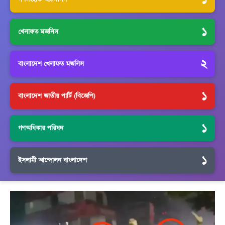
১
খেলাফত মজলিস
২
বাংলাদেশ খেলাফত মজলিস
১
বাংলাদেশ জাতীয় পার্টি (বিজেপি)
১
গণঅধিকার পরিষদ
১
ইসলামী আন্দোলন বাংলাদেশ