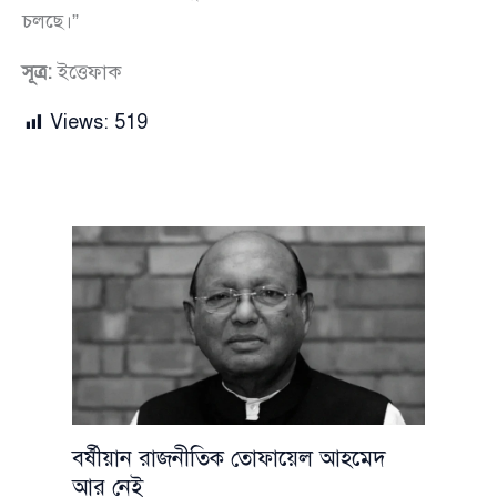
চলছে।”
সূত্র:
ইত্তেফাক
Views:
519
বর্ষীয়ান রাজনীতিক তোফায়েল আহমেদ
আর নেই