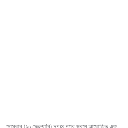
সোমবার (১০ ফেব্রুয়ারি) দুপুরে নগর ভবনে আয়োজিত এক