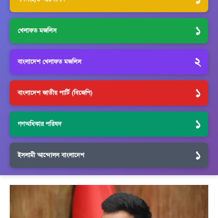
১
খেলাফত মজলিস
২
বাংলাদেশ খেলাফত মজলিস
১
বাংলাদেশ জাতীয় পার্টি (বিজেপি)
১
গণঅধিকার পরিষদ
১
ইসলামী আন্দোলন বাংলাদেশ