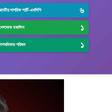
৬
জাতীয় নাগরিক পার্টি-এনসিপি
১
খেলাফত মজলিস
১
গণঅধিকার পরিষদ