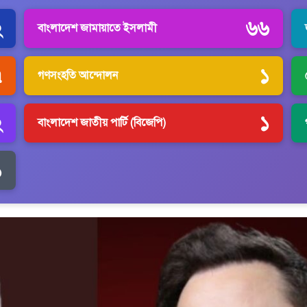
২
৬৬
বাংলাদেশ জামায়াতে ইসলামী
৭
১
গণসংহতি আন্দোলন
২
১
বাংলাদেশ জাতীয় পার্টি (বিজেপি)
১