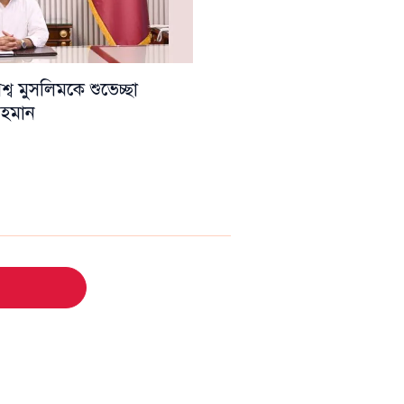
ব মুসলিমকে শুভেচ্ছা
 রহমান