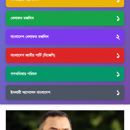
১
খেলাফত মজলিস
২
বাংলাদেশ খেলাফত মজলিস
১
বাংলাদেশ জাতীয় পার্টি (বিজেপি)
১
গণঅধিকার পরিষদ
১
ইসলামী আন্দোলন বাংলাদেশ