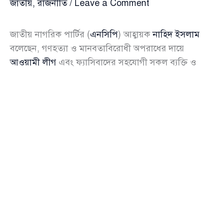
জাতীয়
,
রাজনীতি
/
Leave a Comment
জাতীয় নাগরিক পার্টির (
এনসিপি
) আহ্বায়ক
নাহিদ ইসলাম
বলেছেন, গণহত্যা ও মানবতাবিরোধী অপরাধের দায়ে
আওয়ামী লীগ
এবং ফ্যাসিবাদের সহযোগী সকল ব্যক্তি ও
সংগঠনের রাজনৈতিক কার্যক্রম নিষিদ্ধ ঘোষণা করতে হবে।
সংবাদ সম্মেলনে নাহিদ ইসলামের বক্তব্য
আজ শুক্রবার দেশের চলমান রাজনৈতিক পরিস্থিতি নিয়ে
এনসিপির জরুরি সংবাদ সম্মেলনে লিখিত বক্তব্যে নাহিদ
ইসলাম এ কথা বলেন।
তিনি বলেন, সম্প্রতি জাতিসংঘের মানবাধিকার কমিশনের
প্রতিবেদনে উল্লেখ করা হয়েছে যে, জুলাই মাসে সংঘটিত
অপরাধ আন্তর্জাতিক অপরাধের শামিল। আওয়ামী লীগের
মানবতাবিরোধী অপরাধের ব্যাপারে স্পষ্ট আন্তর্জাতিক বক্তব্য
থাকার পরও বিচারিক প্রক্রিয়ায় ধীরগতি অত্যন্ত নিন্দনীয়।