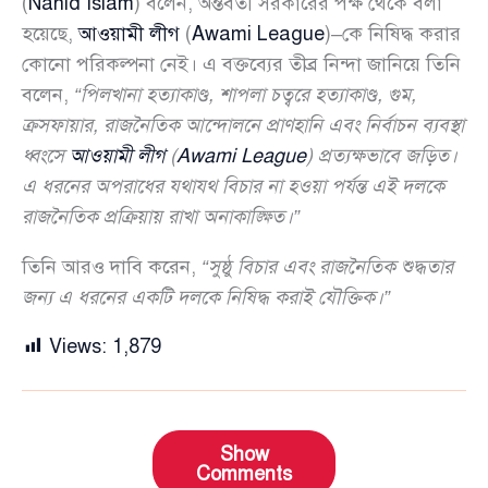
(
Nahid Islam
) বলেন, অন্তর্বর্তী সরকারের পক্ষ থেকে বলা
হয়েছে,
আওয়ামী লীগ
(
Awami League
)–কে নিষিদ্ধ করার
কোনো পরিকল্পনা নেই। এ বক্তব্যের তীব্র নিন্দা জানিয়ে তিনি
বলেন,
“পিলখানা হত্যাকাণ্ড, শাপলা চত্বরে হত্যাকাণ্ড, গুম,
ক্রসফায়ার, রাজনৈতিক আন্দোলনে প্রাণহানি এবং নির্বাচন ব্যবস্থা
ধ্বংসে
আওয়ামী লীগ
(
Awami League
) প্রত্যক্ষভাবে জড়িত।
এ ধরনের অপরাধের যথাযথ বিচার না হওয়া পর্যন্ত এই দলকে
রাজনৈতিক প্রক্রিয়ায় রাখা অনাকাঙ্ক্ষিত।”
তিনি আরও দাবি করেন,
“সুষ্ঠু বিচার এবং রাজনৈতিক শুদ্ধতার
জন্য এ ধরনের একটি দলকে নিষিদ্ধ করাই যৌক্তিক।”
Views:
1,879
Show
Comments