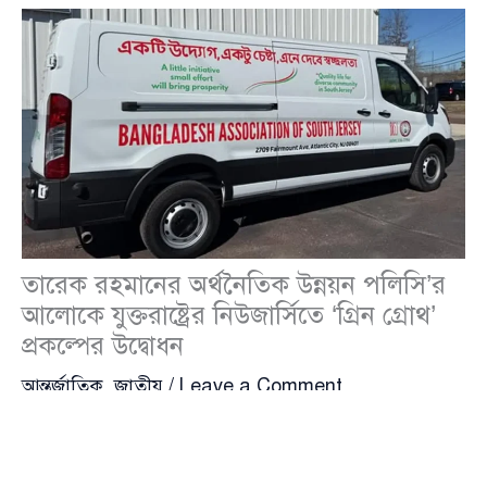
তারেক রহমানের অর্থনৈতিক উন্নয়ন পলিসি’র
আলোকে যুক্তরাষ্ট্রের নিউজার্সিতে ‘গ্রিন গ্রোথ’
প্রকল্পের উদ্বোধন
আন্তর্জাতিক
,
জাতীয়
/
Leave a Comment
যুক্তরাষ্ট্রের
নিউজার্সি
(
New Jersey
) সরকার
বিএনপি
(
BNP
)-র ভারপ্রাপ্ত চেয়ারম্যান
তারেক রহমান
(
Tarique