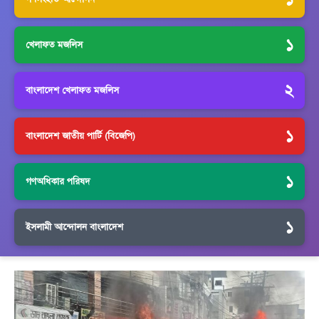
১
খেলাফত মজলিস
২
বাংলাদেশ খেলাফত মজলিস
১
বাংলাদেশ জাতীয় পার্টি (বিজেপি)
১
গণঅধিকার পরিষদ
১
ইসলামী আন্দোলন বাংলাদেশ