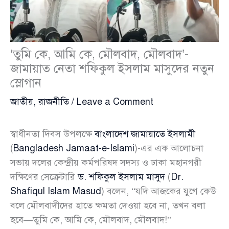
‘তুমি কে, আমি কে, মৌলবাদ, মৌলবাদ’-
জামায়াত নেতা শফিকুল ইসলাম মাসুদের নতুন
স্লোগান
জাতীয়
,
রাজনীতি
/
Leave a Comment
স্বাধীনতা দিবস উপলক্ষে
বাংলাদেশ জামায়াতে ইসলামী
(
Bangladesh Jamaat-e-Islami
)-এর এক আলোচনা
সভায় দলের কেন্দ্রীয় কর্মপরিষদ সদস্য ও ঢাকা মহানগরী
দক্ষিণের সেক্রেটারি
ড. শফিকুল ইসলাম মাসুদ
(
Dr.
Shafiqul Islam Masud
) বলেন, ‘‘যদি আজকের যুগে কেউ
বলে মৌলবাদীদের হাতে ক্ষমতা দেওয়া হবে না, তখন বলা
হবে—তুমি কে, আমি কে, মৌলবাদ, মৌলবাদ!’’