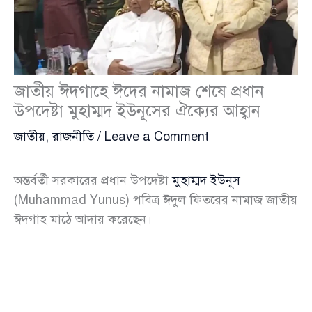
জাতীয় ঈদগাহে ঈদের নামাজ শেষে প্রধান
উপদেষ্টা মুহাম্মদ ইউনূসের ঐক্যের আহ্বান
জাতীয়
,
রাজনীতি
/
Leave a Comment
অন্তর্বর্তী সরকারের প্রধান উপদেষ্টা
মুহাম্মদ ইউনূস
(Muhammad Yunus) পবিত্র ঈদুল ফিতরের নামাজ জাতীয়
ঈদগাহ মাঠে আদায় করেছেন।
সোমবার (৩০ মার্চ) সকাল সাড়ে ৮টায় রাজধানীর
হাইকোর্টসংলগ্ন জাতীয় ঈদগাহ ময়দানে ঈদুল ফিতরের প্রধান
জামাত অনুষ্ঠিত হয়। এতে প্রধান উপদেষ্টার পাশাপাশি প্রধান
বিচারপতি, সুপ্রিম কোর্ট ও হাইকোর্ট বিভাগের বিচারপতি,