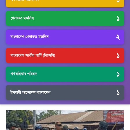
১
খেলাফত মজলিস
২
বাংলাদেশ খেলাফত মজলিস
১
বাংলাদেশ জাতীয় পার্টি (বিজেপি)
১
গণঅধিকার পরিষদ
১
ইসলামী আন্দোলন বাংলাদেশ