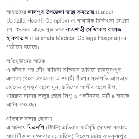
আহতদের
লালপুর উপজেলা স্বাস্থ্য কমপ্লেক্স
(Lalpur
Upazila Health Complex)-এ প্রাথমিক চিকিৎসা দেওয়া
হয়। গুরুতর আহত সুজাতকে
রাজশাহী মেডিকেল কলেজ
হাসপাতাল
(Rajshahi Medical College Hospital)-এ
পাঠানো হয়েছে।
অভিযুক্তদের আটক
এ ঘটনার পর যৌথ বাহিনী অভিযান চালিয়ে রামকৃষ্ণপুর
এলাকা থেকে উপজেলা আওয়ামী লীগের সভাপতি আলতাফ
হোসেন ঝুলফুর ছেলে মুন, জরিপের আলীর ছেলে দ্বীপ,
খায়রুল বাসার ভাদুর ছেলে লিপু ও পলটনসহ মোট ৯ জনকে
আটক করেছে।
প্রতিবাদ সভার ঘোষণা
এ ঘটনায়
বিএনপি
(BNP) প্রতিবাদ কর্মসূচি ঘোষণা করেছে।
আগামীকাল মঙ্গলবার (১ এপ্রিল) বিকেল ৪টায় রামকৃষ্ণপুর