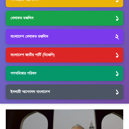
১
খেলাফত মজলিস
২
বাংলাদেশ খেলাফত মজলিস
১
বাংলাদেশ জাতীয় পার্টি (বিজেপি)
১
গণঅধিকার পরিষদ
১
ইসলামী আন্দোলন বাংলাদেশ