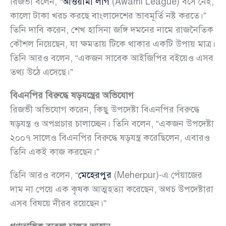
রিজভী বলেন, “
আওয়ামী লীগ
(Awami League) বসে নেই,
কালো টাকা খরচ করছে বাংলাদেশের ভাবমূর্তি নষ্ট করতে।”
তিনি দাবি করেন, শেখ হাসিনা জঙ্গি দমনের নামে রাজনৈতিক
কৌশল নিয়েছেন, যা ক্ষমতায় টিকে থাকার একটি উপায় মাত্র।
তিনি আরও বলেন, “একজন সাবেক আইজিপির বইয়েও এসব
তথ্য উঠে এসেছে।”
বিএনপির বিরুদ্ধে ষড়যন্ত্রের অভিযোগ
রিজভী অভিযোগ করেন, কিছু উপদেষ্টা বিএনপির বিরুদ্ধে
ষড়যন্ত্র ও অপপ্রচার চালাচ্ছেন। তিনি বলেন, “একজন উপদেষ্টা
২০০৭ সালেও বিএনপির বিরুদ্ধে ষড়যন্ত্র করেছিলেন, এবারও
তিনি একই কাজ করছেন।”
তিনি আরও বলেন, “
মেহেরপুর
(Meherpur)-এ পেঁয়াজের
দাম না পেয়ে এক কৃষক আত্মহত্যা করেছেন, অথচ উপদেষ্টারা
এসব বিষয়ে নীরব রয়েছেন।”