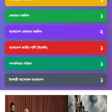
১
খেলাফত মজলিস
২
বাংলাদেশ খেলাফত মজলিস
১
বাংলাদেশ জাতীয় পার্টি (বিজেপি)
১
গণঅধিকার পরিষদ
১
ইসলামী আন্দোলন বাংলাদেশ