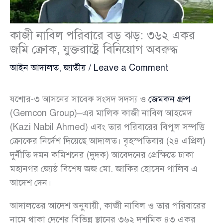
কাজী নাবিল পরিবারে বড় ঝড়: ৩৬২ একর
জমি ক্রোক, যুক্তরাষ্ট্রে বিনিয়োগ অবরুদ্ধ
আইন আদালত
,
জাতীয়
/
Leave a Comment
যশোর-৩ আসনের সাবেক সংসদ সদস্য ও
জেমকন গ্রুপ
(Gemcon Group)–এর মালিক কাজী নাবিল আহমেদ
(Kazi Nabil Ahmed) এবং তার পরিবারের বিপুল সম্পত্তি
ক্রোকের নির্দেশ দিয়েছে আদালত। বৃহস্পতিবার (২৪ এপ্রিল)
দুর্নীতি দমন কমিশনের (দুদক) আবেদনের প্রেক্ষিতে ঢাকা
মহানগর জ্যেষ্ঠ বিশেষ জজ মো. জাকির হোসেন গালিব এ
আদেশ দেন।
আদালতের আদেশ অনুযায়ী, কাজী নাবিল ও তার পরিবারের
নামে থাকা দেশের বিভিন্ন স্থানের ৩৬২ দশমিক ৪৩ একর