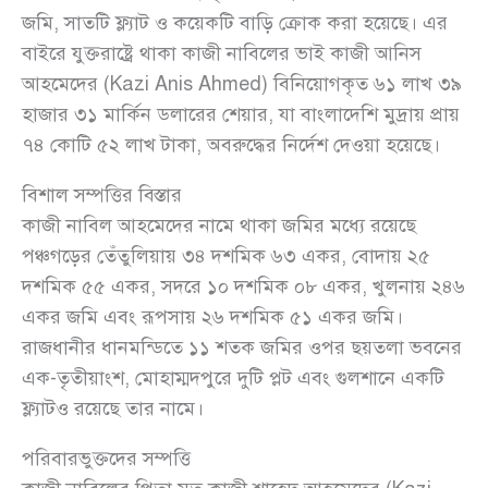
জমি, সাতটি ফ্ল্যাট ও কয়েকটি বাড়ি ক্রোক করা হয়েছে। এর
বাইরে যুক্তরাষ্ট্রে থাকা কাজী নাবিলের ভাই কাজী আনিস
আহমেদের (Kazi Anis Ahmed) বিনিয়োগকৃত ৬১ লাখ ৩৯
হাজার ৩১ মার্কিন ডলারের শেয়ার, যা বাংলাদেশি মুদ্রায় প্রায়
৭৪ কোটি ৫২ লাখ টাকা, অবরুদ্ধের নির্দেশ দেওয়া হয়েছে।
বিশাল সম্পত্তির বিস্তার
কাজী নাবিল আহমেদের নামে থাকা জমির মধ্যে রয়েছে
পঞ্চগড়ের তেঁতুলিয়ায় ৩৪ দশমিক ৬৩ একর, বোদায় ২৫
দশমিক ৫৫ একর, সদরে ১০ দশমিক ০৮ একর, খুলনায় ২৪৬
একর জমি এবং রূপসায় ২৬ দশমিক ৫১ একর জমি।
রাজধানীর ধানমন্ডিতে ১১ শতক জমির ওপর ছয়তলা ভবনের
এক-তৃতীয়াংশ, মোহাম্মদপুরে দুটি প্লট এবং গুলশানে একটি
ফ্ল্যাটও রয়েছে তার নামে।
পরিবারভুক্তদের সম্পত্তি