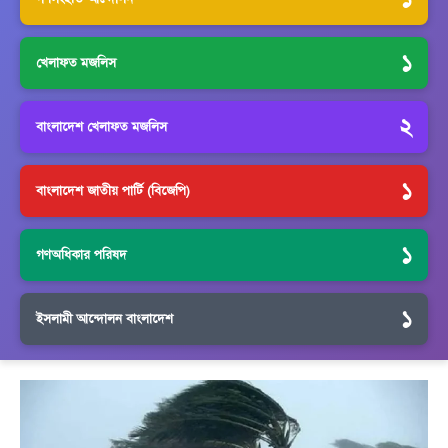
১
খেলাফত মজলিস
২
বাংলাদেশ খেলাফত মজলিস
১
বাংলাদেশ জাতীয় পার্টি (বিজেপি)
১
গণঅধিকার পরিষদ
১
ইসলামী আন্দোলন বাংলাদেশ