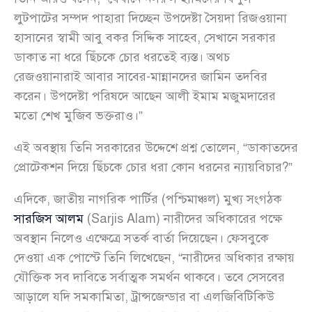
লুটপাটের সম্পদ পাহারা দিচ্ছেন উপদেষ্টা সৈয়দা রিজওয়ানা
হাসানের স্বামী আবু বকর সিদ্দিক সাহেব, সেখানে সরকার
ডাকাত না ধরে ছিঁচকে চোর ধরতেই ব্যস্ত। অথচ
রেজওয়ানারাই আবার সাবের-মান্নানদের জামিন তদবির
করেন। উপদেষ্টা পরিষদে আছেন আলী ইমাম মজুমদারের
মতো শেখ মুজিব ভক্তরাও।”
এই অবস্থায় তিনি সরকারের উদ্দেশে প্রশ্ন তোলেন, “ডাকাতদের
প্রোটেকশন দিয়ে ছিঁচকে চোর ধরা কোন ধরনের ন্যায়বিচার?”
এদিকে, জাতীয় নাগরিক পার্টির (পশ্চিমাঞ্চল) মুখ্য সংগঠক
সারজিস আলম
(Sarjis Alam) নারীদের অধিকারের পক্ষে
অবস্থান নিলেও এক্ষেত্রে সতর্ক বার্তা দিয়েছেন। ফেসবুকে
দেওয়া এক পোস্টে তিনি লিখেছেন, “নারীদের অধিকার রক্ষায়
যৌক্তিক সব দাবিতে সর্বাত্মক সমর্থন থাকবে। তবে সেসবের
আড়ালে যদি সমকামিতা, ট্রান্সজেন্ডার বা এলজিবিটিকিউ