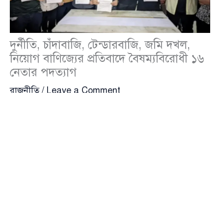
দুর্নীতি, চাঁদাবাজি, টেন্ডারবাজি, জমি দখল,
নিয়োগ বাণিজ্যের প্রতিবাদে বৈষম্যবিরোধী ১৬
নেতার পদত্যাগ
রাজনীতি
/
Leave a Comment
রংপুরে বৈষম্যবিরোধী ছাত্র আন্দোলনের জেলা ও মহানগর
কমিটির বিরুদ্ধে বিস্ফোরক অভিযোগ তুলে পদত্যাগ করেছেন
সংগঠনের ১৬ জন শীর্ষস্থানীয় নেতা। তাঁদের ভাষ্য অনুযায়ী,
কমিটির ভেতরে দুর্নীতি, চাঁদাবাজি, টেন্ডার ও নিয়োগ
বাণিজ্যের বিস্তার এতটাই গভীরে পৌঁছেছে যে আদর্শিক অবস্থান
বজায় রাখা আর সম্ভব হচ্ছিল না। এই সিদ্ধান্তে সায় দিয়েছেন
আরও অর্ধ শতাধিক কর্মী, যারা একইসঙ্গে সংগঠন ত্যাগের
ঘোষণাও দিয়েছেন।