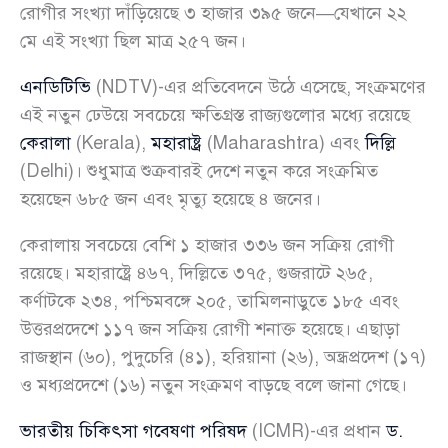
রোগীর সংখ্যা দাঁড়িয়েছে ৩ হাজার ৩৯৫ জনে—যেখানে ২২
মে এই সংখ্যা ছিল মাত্র ২৫৭ জন।
এনডিটিভি
(NDTV)-এর প্রতিবেদনে উঠে এসেছে, সংক্রমণের
এই নতুন ঢেউয়ে সবচেয়ে ক্ষতিগ্রস্ত রাজ্যগুলোর মধ্যে রয়েছে
কেরালা
(Kerala),
মহারাষ্ট্র
(Maharashtra) এবং
দিল্লি
(Delhi)। শুধুমাত্র শুক্রবারই দেশে নতুন করে সংক্রমিত
হয়েছেন ৬৮৫ জন এবং মৃত্যু হয়েছে ৪ জনের।
কেরালায় সবচেয়ে বেশি ১ হাজার ৩৩৬ জন সক্রিয় রোগী
রয়েছে। মহারাষ্ট্রে ৪৬৭, দিল্লিতে ৩৭৫, গুজরাটে ২৬৫,
কর্ণাটকে ২৩৪, পশ্চিমবঙ্গে ২০৫, তামিলনাড়ুতে ১৮৫ এবং
উত্তরপ্রদেশে ১১৭ জন সক্রিয় রোগী শনাক্ত হয়েছে। এছাড়া
রাজস্থান (৬০), পুদুচেরি (৪১), হরিয়ানা (২৬), অন্ধ্রপ্রদেশ (১৭)
ও মধ্যপ্রদেশে (১৬) নতুন সংক্রমণ বাড়ছে বলে জানা গেছে।
ভারতীয় চিকিৎসা গবেষণা পরিষদ
(ICMR)-এর প্রধান
ড.