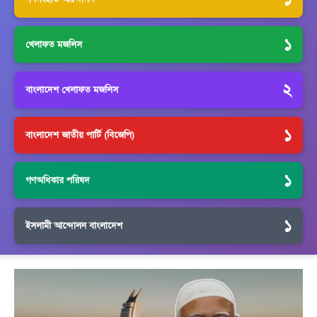
১
খেলাফত মজলিস
২
বাংলাদেশ খেলাফত মজলিস
১
বাংলাদেশ জাতীয় পার্টি (বিজেপি)
১
গণঅধিকার পরিষদ
১
ইসলামী আন্দোলন বাংলাদেশ