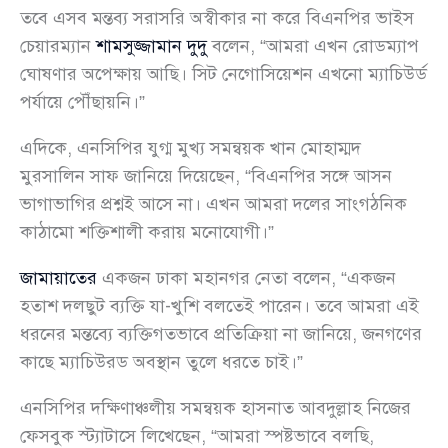
তবে এসব মন্তব্য সরাসরি অস্বীকার না করে বিএনপির ভাইস
চেয়ারম্যান
শামসুজ্জামান দুদু
বলেন, “আমরা এখন রোডম্যাপ
ঘোষণার অপেক্ষায় আছি। সিট নেগোসিয়েশন এখনো ম্যাচিউর্ড
পর্যায়ে পৌঁছায়নি।”
এদিকে, এনসিপির যুগ্ম মুখ্য সমন্বয়ক খান মোহাম্মদ
মুরসালিন সাফ জানিয়ে দিয়েছেন, “বিএনপির সঙ্গে আসন
ভাগাভাগির প্রশ্নই আসে না। এখন আমরা দলের সাংগঠনিক
কাঠামো শক্তিশালী করায় মনোযোগী।”
জামায়াতের
একজন ঢাকা মহানগর নেতা বলেন, “একজন
হতাশ দলছুট ব্যক্তি যা-খুশি বলতেই পারেন। তবে আমরা এই
ধরনের মন্তব্যে ব্যক্তিগতভাবে প্রতিক্রিয়া না জানিয়ে, জনগণের
কাছে ম্যাচিউরড অবস্থান তুলে ধরতে চাই।”
এনসিপির দক্ষিণাঞ্চলীয় সমন্বয়ক হাসনাত আবদুল্লাহ নিজের
ফেসবুক স্ট্যাটাসে লিখেছেন, “আমরা স্পষ্টভাবে বলছি,