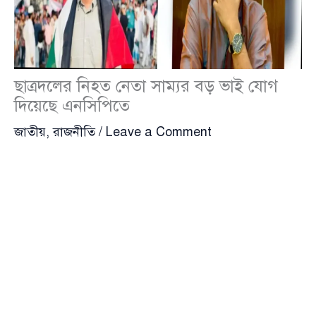
ছাত্রদলের নিহত নেতা সাম্যর বড় ভাই যোগ
দিয়েছে এনসিপিতে
জাতীয়
,
রাজনীতি
/
Leave a Comment
ঢাকা বিশ্ববিদ্যালয়ের নিহত ছাত্রদল নেতা শাহরিয়ার আলম
সাম্যর বড় ভাই সর্দার আমিরুল ইসলাম সাগর যোগ দিয়েছেন
জাতীয় নাগরিক পার্টি (এনসিপি)
। এনসিপির ঢাকা মহানগর
উত্তর সমন্বয় কমিটির সদ্য ঘোষিত কমিটিতে রাখা হয়েছে
তাকে, যা সাগরের রাজনৈতিক যাত্রায় এক নতুন অধ্যায়ের
সূচনা হিসেবে দেখা হচ্ছে।
সাগর আগে ছিলেন
বাংলাদেশ জাতীয়তাবাদী ছাত্রদল
–এর