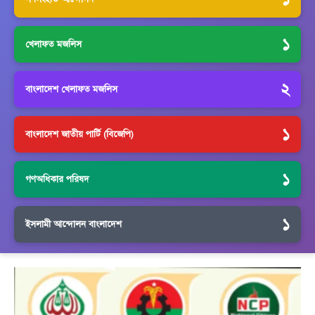
১
খেলাফত মজলিস
২
বাংলাদেশ খেলাফত মজলিস
১
বাংলাদেশ জাতীয় পার্টি (বিজেপি)
১
গণঅধিকার পরিষদ
১
ইসলামী আন্দোলন বাংলাদেশ