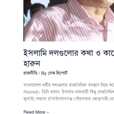
ইসলামি দলগুলোর কথা ও কাজ
হারুন
রাজনীতি
/ By
ডেস্ক রিপোর্ট
বাংলাদেশে ধর্মীয় দলগুলোর রাজনৈতিক অবস্থান নিয়ে 
Rashid)। তিনি বলেন, ইসলাম নামধারী কিছু রাজনৈতি
জুলাই) সন্ধ্যায় চাঁপাইনবাবগঞ্জ পৌরসভার জোড়গাছি মো
ইসলামি
Read More »