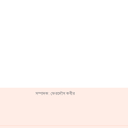
সম্পাদক: ফেরদৌস কবীর