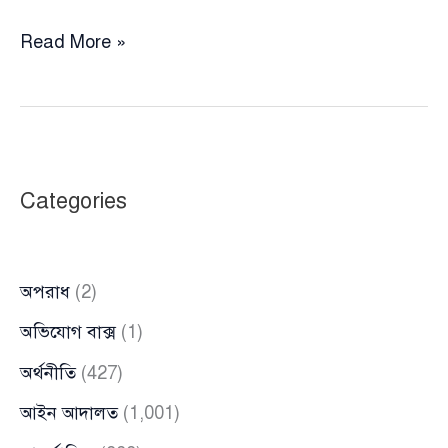
“জুলাই-
Read More »
আগস্টের
শহীদদের
গল্প
বিকৃতি
বন্ধ
Categories
করুন:
আশরাফ
কায়সারের
অপরাধ
(2)
তীব্র
সতর্কবার্তা”
অভিযোগ বাক্স
(1)
অর্থনীতি
(427)
আইন আদালত
(1,001)