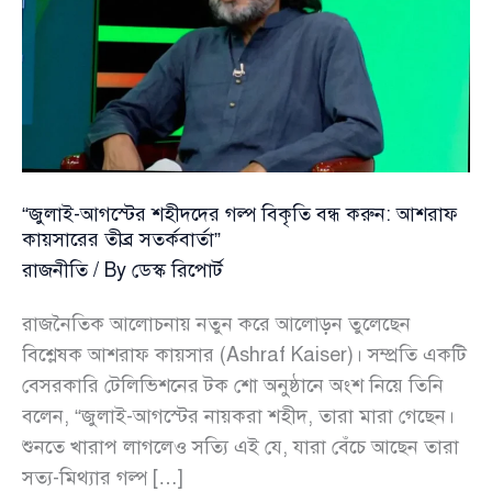
“জুলাই-আগস্টের শহীদদের গল্প বিকৃতি বন্ধ করুন: আশরাফ
কায়সারের তীব্র সতর্কবার্তা”
রাজনীতি
/ By
ডেস্ক রিপোর্ট
রাজনৈতিক আলোচনায় নতুন করে আলোড়ন তুলেছেন
বিশ্লেষক আশরাফ কায়সার (Ashraf Kaiser)। সম্প্রতি একটি
বেসরকারি টেলিভিশনের টক শো অনুষ্ঠানে অংশ নিয়ে তিনি
বলেন, “জুলাই-আগস্টের নায়করা শহীদ, তারা মারা গেছেন।
শুনতে খারাপ লাগলেও সত্যি এই যে, যারা বেঁচে আছেন তারা
সত্য-মিথ্যার গল্প […]