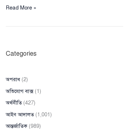
প্রাইম
Read More »
এশিয়া
বিশ্ববিদ্যালয়ের
ছাত্র
খু’-
ন:
Categories
বিচার
দাবিতে
ঢাবিতে
অপরাধ
(2)
গভীর
রাতে
অভিযোগ বাক্স
(1)
ছাত্রদলের
অর্থনীতি
(427)
বিক্ষোভ
আইন আদালত
(1,001)
আন্তর্জাতিক
(989)