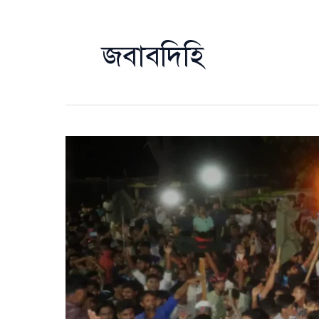
জবাবদিহি