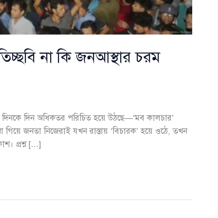
প্রতিচ্ছবি না কি জনআস্থার চরম
 যেন দিনকে দিন অধিকতর পরিচিত হয়ে উঠছে—‘মব কালচার’
রে না গিয়ে জনতা নিজেরাই যখন রাস্তায় ‘বিচারক’ হয়ে ওঠে, তখন
। প্রশ্ন […]