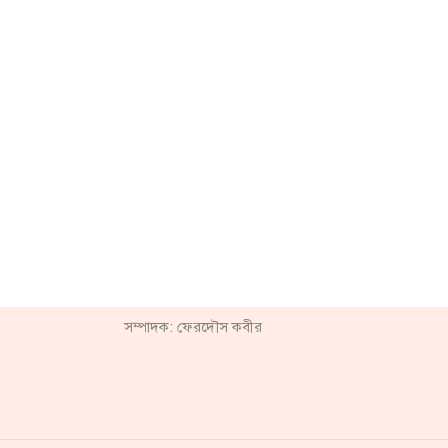
সম্পাদক: ফেরদৌস কবীর