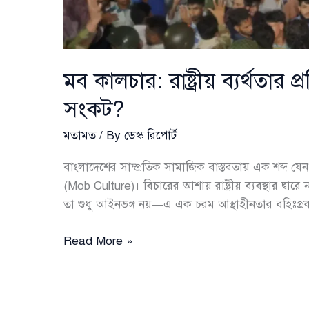
মব কালচার: রাষ্ট্রীয় ব্যর্থতার 
সংকট?
মতামত
/ By
ডেস্ক রিপোর্ট
বাংলাদেশের সাম্প্রতিক সামাজিক বাস্তবতায় এক শব্দ
(Mob Culture)। বিচারের আশায় রাষ্ট্রীয় ব্যবস্থার দ্বা
তা শুধু আইনভঙ্গ নয়—এ এক চরম আস্থাহীনতার বহিঃপ্রকাশ
মব
Read More »
কালচার:
রাষ্ট্রীয়
ব্যর্থতার