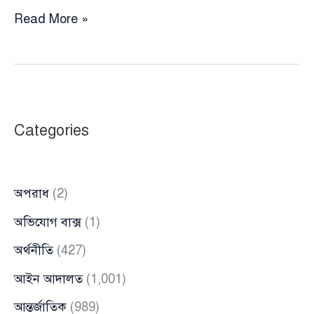
নারীকে
Read More »
কুপ্রস্তাব
ও
কার্ড
বাণিজ্যের
অভিযোগে
Categories
পাবনায়
জামায়াত
নেতা
অপরাধ
(2)
বিতর্কে,
অডিও
অভিযোগ বাক্স
(1)
ভাইরাল
অর্থনীতি
(427)
আইন আদালত
(1,001)
আন্তর্জাতিক
(989)