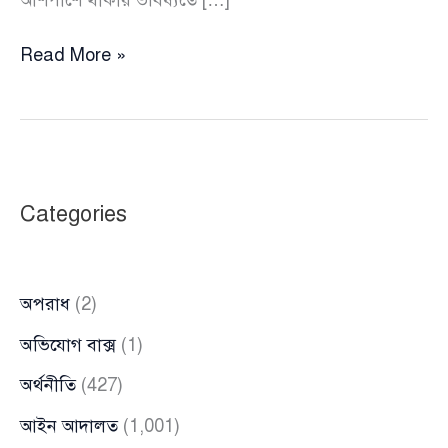
লালমনিরহাট
Read More »
বিমানবন্দর
ঘিরে
ভারতের
উদ্বেগ,
ত্রিপুরায়
Categories
পরিত্যক্ত
সামরিক
বিমানবন্দর
অপরাধ
(2)
চালুর
তোড়জোড়
অভিযোগ বাক্স
(1)
অর্থনীতি
(427)
আইন আদালত
(1,001)