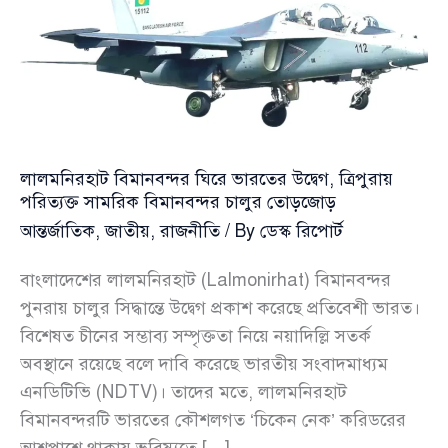
লালমনিরহাট বিমানবন্দর ঘিরে ভারতের উদ্বেগ, ত্রিপুরায়
পরিত্যক্ত সামরিক বিমানবন্দর চালুর তোড়জোড়
আন্তর্জাতিক
,
জাতীয়
,
রাজনীতি
/ By
ডেস্ক রিপোর্ট
বাংলাদেশের লালমনিরহাট (Lalmonirhat) বিমানবন্দর
পুনরায় চালুর সিদ্ধান্তে উদ্বেগ প্রকাশ করেছে প্রতিবেশী ভারত।
বিশেষত চীনের সম্ভাব্য সম্পৃক্ততা নিয়ে নয়াদিল্লি সতর্ক
অবস্থানে রয়েছে বলে দাবি করেছে ভারতীয় সংবাদমাধ্যম
এনডিটিভি (NDTV)। তাদের মতে, লালমনিরহাট
বিমানবন্দরটি ভারতের কৌশলগত ‘চিকেন নেক’ করিডরের
আশপাশে থাকায় ভবিষ্যতে […]