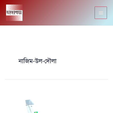
Skip
to
content
নাজিম-উল-দৌলা