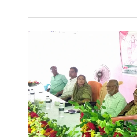
নয়,
মানুষের
জন্য
রাজনীতি
করতে
হবে:
ভার্চুয়াল
বার্তায়
তারেক
রহমান