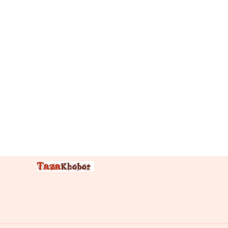
ফাল
হয়ে
বের
হবে,
সম্পর্ক
রাখা
চলবে
না:
নার্গিস
বেগম