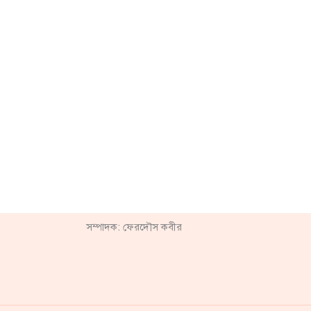
সম্পাদক: ফেরদৌস কবীর