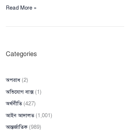
দাড়ি
Read More »
টেনে
ব্যবসায়ীকে
মারধর,
সেই
অভিযুক্ত
Categories
ব্যক্তি
গ্রেপ্তার,
যা
অপরাধ
(2)
জানা
গেল
অভিযোগ বাক্স
(1)
অর্থনীতি
(427)
আইন আদালত
(1,001)
আন্তর্জাতিক
(989)