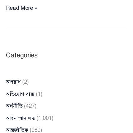
ভাতার
Read More »
কার্ডের
ফাঁদে
ফেলে
বৃদ্ধ
মা-
Categories
বাবার
সব
সম্পত্তি
অপরাধ
(2)
লিখে
নিলেন
অভিযোগ বাক্স
(1)
দুই
অর্থনীতি
(427)
ছেলে
আইন আদালত
(1,001)
আন্তর্জাতিক
(989)