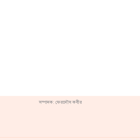
সম্পাদক: ফেরদৌস কবীর