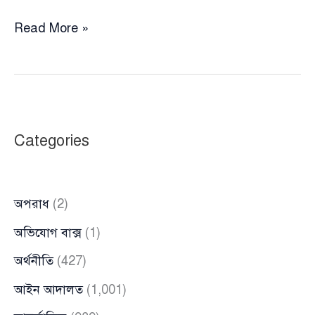
শাহবাগে
Read More »
আসিফ
নজরুলের
বিরুদ্ধে
প্রতীকী
কফিন
Categories
মিছিল,
ক্ষোভে
ফুঁসছে
অপরাধ
(2)
বাংলাদেশ
রিপাবলিক
অভিযোগ বাক্স
(1)
পার্টি
অর্থনীতি
(427)
আইন আদালত
(1,001)