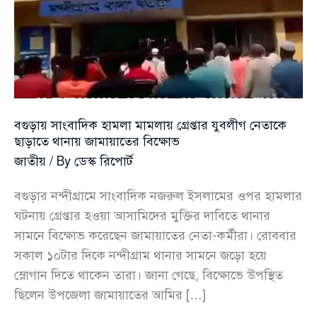
বগুড়ায় সাংবাদিক হামলা মামলায় গ্রেপ্তার যুবলীগ নেতাকে
ছাড়াতে থানায় জামায়াতের বিক্ষোভ
জাতীয়
/ By
ডেস্ক রিপোর্ট
বগুড়ার নন্দীগ্রামে সাংবাদিক নজরুল ইসলামের ওপর হামলার
ঘটনায় গ্রেপ্তার হওয়া আসামিদের মুক্তির দাবিতে থানার
সামনে বিক্ষোভ করেছেন জামায়াতের নেতা-কর্মীরা। রোববার
সকাল ১০টার দিকে নন্দীগ্রাম থানার সামনে জড়ো হয়ে
স্লোগান দিতে থাকেন তারা। জানা গেছে, বিক্ষোভে উপস্থিত
ছিলেন উপজেলা জামায়াতের আমির […]