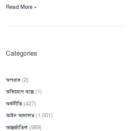
বগুড়ায়
Read More »
সাংবাদিক
হামলা
মামলায়
গ্রেপ্তার
যুবলীগ
Categories
নেতাকে
ছাড়াতে
থানায়
অপরাধ
(2)
জামায়াতের
বিক্ষোভ
অভিযোগ বাক্স
(1)
অর্থনীতি
(427)
আইন আদালত
(1,001)
আন্তর্জাতিক
(989)