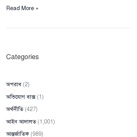
খুলনায়
Read More »
বাটা,
কেএফসি
ও
ডমিনোজে
ভাঙচুর
Categories
ও
লুটপাট,
আটক
অপরাধ
(2)
৩১
অভিযোগ বাক্স
(1)
অর্থনীতি
(427)
আইন আদালত
(1,001)
আন্তর্জাতিক
(989)