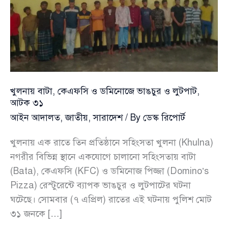
খুলনায় বাটা, কেএফসি ও ডমিনোজে ভাঙচুর ও লুটপাট,
আটক ৩১
আইন আদালত
,
জাতীয়
,
সারাদেশ
/ By
ডেস্ক রিপোর্ট
খুলনায় এক রাতে তিন প্রতিষ্ঠানে সহিংসতা খুলনা (Khulna)
নগরীর বিভিন্ন স্থানে একযোগে চালানো সহিংসতায় বাটা
(Bata), কেএফসি (KFC) ও ডমিনোজ পিজ্জা (Domino’s
Pizza) রেস্টুরেন্টে ব্যাপক ভাঙচুর ও লুটপাটের ঘটনা
ঘটেছে। সোমবার (৭ এপ্রিল) রাতের এই ঘটনায় পুলিশ মোট
৩১ জনকে […]