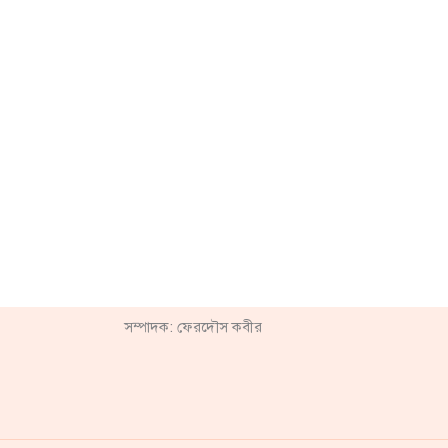
সম্পাদক: ফেরদৌস কবীর