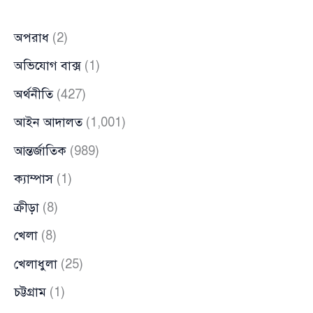
নাগরিক
অপরাধ
(2)
কমিটির
সাবেক
অভিযোগ বাক্স
(1)
সদস্য
অর্থনীতি
(427)
ইমি
আইন আদালত
(1,001)
আন্তর্জাতিক
(989)
ক্যাম্পাস
(1)
ক্রীড়া
(8)
খেলা
(8)
খেলাধুলা
(25)
চট্টগ্রাম
(1)