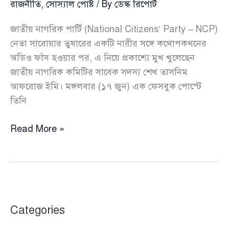
রাজনীতি
,
সোস্যাল পোষ্ট
/ By
ডেস্ক রিপোর্ট
জাতীয় নাগরিক পার্টি (National Citizens’ Party – NCP)
নেতা সারোয়ার তুষারের একটি নারীর সঙ্গে কথোপকথনের
অডিও ফাঁস হওয়ার পর, এ নিয়ে প্রকাশ্যে মুখ খুলেছেন
জাতীয় নাগরিক কমিটির সাবেক সদস্য শেখ তাসনিম
আফরোজ ইমি। মঙ্গলবার (১৭ জুন) এক ফেসবুক পোস্টে
তিনি
সারোয়ার
Read More »
তুষারকাণ্ডে
নারীর
সম্মানহানির
অভিযোগে
মুখ
Categories
খুললেন
জাতীয়