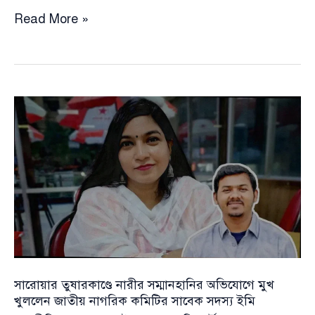
স্বৈরশাসক
Read More »
হাসিনার
প্রশংসায়
সমালোচনায়
গদ
গদ
ইমি,
সংবাদ
সম্মেলনে
থাকলেন
নীরব
সারোয়ার তুষারকাণ্ডে নারীর সম্মানহানির অভিযোগে মুখ
খুললেন জাতীয় নাগরিক কমিটির সাবেক সদস্য ইমি