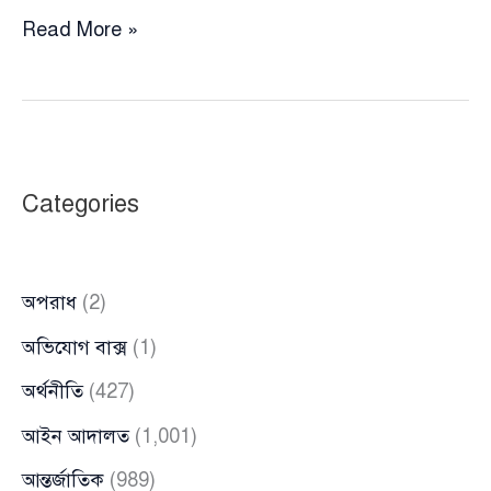
কারাগারে
Read More »
প্রতিদ্বন্দ্বিতা
থেকে
খেলার
মাঠে
—
Categories
সুমন
ও
সালাম
অপরাধ
(2)
মুর্শেদীর
অদ্ভুত
অভিযোগ বাক্স
(1)
বন্ধুত্ব
অর্থনীতি
(427)
আইন আদালত
(1,001)
আন্তর্জাতিক
(989)