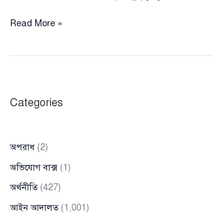
‘তোরা
Read More »
তো
পুলিশ
মারছিস,
ফাঁড়ি
জ্বালাইছিস’
Categories
বলেই
জুলাই
যোদ্ধাকে
অপরাধ
(2)
মারলেন
এএসআই
অভিযোগ বাক্স
(1)
অর্থনীতি
(427)
আইন আদালত
(1,001)