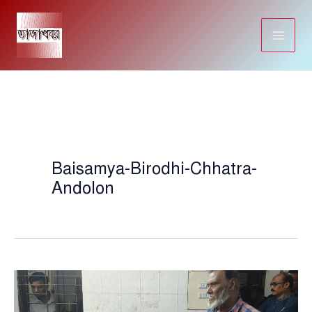
Skip
to
content
Baisamya-Birodhi-Chhatra-
Andolon