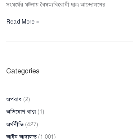
সংঘর্ষের ঘটনায় বৈষম্যবিরোধী ছাত্র আন্দোলনের
বৈষম্যবিরোধী
Read More »
ছাত্র
আন্দোলন
ও
নাগরিক
কমিটির
Categories
মধ্যে
সংঘর্ষ,
আহত
অপরাধ
(2)
৫
অভিযোগ বাক্স
(1)
অর্থনীতি
(427)
আইন আদালত
(1,001)