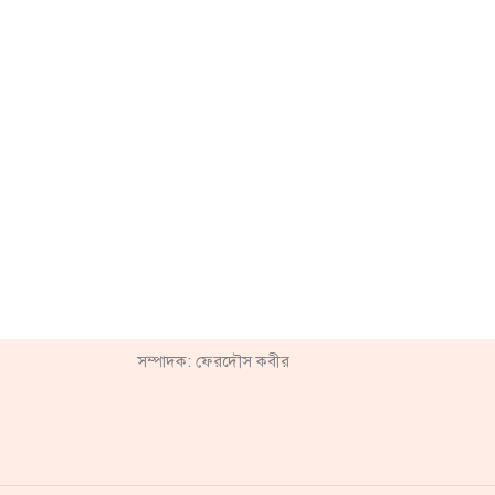
সম্পাদক: ফেরদৌস কবীর