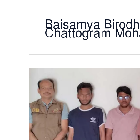
Baisamya Birodh
Chattogram Moh