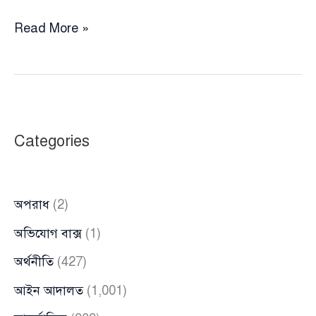
শাহবাগে
Read More »
আসিফ
নজরুলের
বিরুদ্ধে
প্রতীকী
কফিন
Categories
মিছিল,
ক্ষোভে
ফুঁসছে
অপরাধ
(2)
বাংলাদেশ
রিপাবলিক
অভিযোগ বাক্স
(1)
পার্টি
অর্থনীতি
(427)
আইন আদালত
(1,001)