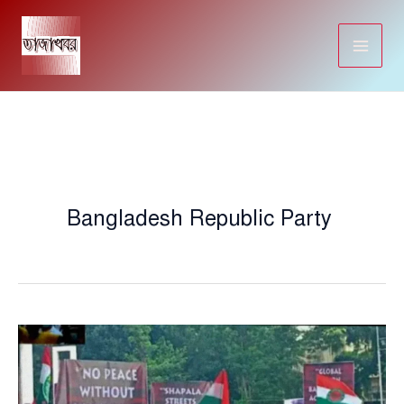
Skip
to
content
Bangladesh Republic Party