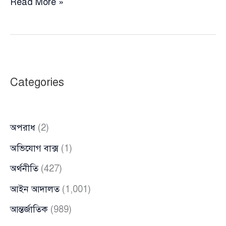
গত
Read More »
নয়
মাসে
নতুন
ভোটার
হতে
Categories
৪২
হাজার
প্রবাসীর
অপরাধ
(2)
আবেদন
অভিযোগ বাক্স
(1)
অর্থনীতি
(427)
আইন আদালত
(1,001)
আন্তর্জাতিক
(989)