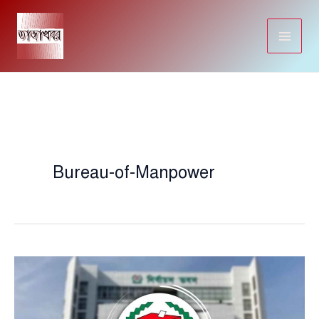
Skip
to
content
Bureau-of-Manpower