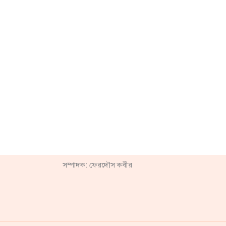
সম্পাদক: ফেরদৌস কবীর