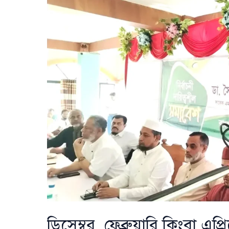
ক্ষোভ:
‘একটি
দলের
সঙ্গে
বৈঠক
নজিরবিহীন
ও
পক্ষপাতদুষ্ট’
ডিসেম্বর, ফেব্রুয়ারি কিংবা এপ