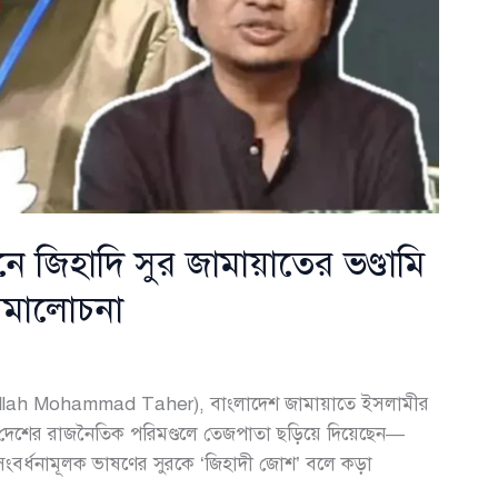
ে জিহাদি সুর জামায়াতের ভণ্ডামি
 সমালোচনা
dullah Mohammad Taher), বাংলাদেশ জামায়াতে ইসলামীর
 করে দেশের রাজনৈতিক পরিমণ্ডলে তেজপাতা ছড়িয়ে দিয়েছেন—
ংবর্ধনামূলক ভাষণের সুরকে ‘জিহাদী জোশ’ বলে কড়া