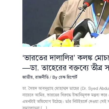
‘ভারতের দালালির’ কলঙ্ক মোচন
—ডা. তাহেরের বক্তব্যে তীব্র
জাতীয়
,
রাজনীতি
/ By
ডেস্ক রিপোর্ট
ডা. সৈয়দ আবদুল্লাহ মোহাম্মদ তাহের (Dr. Syed Ab
নায়েবে আমির, ভারতের বিরুদ্ধে উস্কানিমূলক মন্তব্য
এমনটাই অভিযোগ উঠেছে। তাঁর নিউইয়র্কে দেওয়া সেই স
সমালোচনা […]