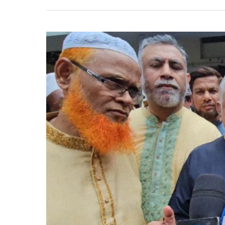
দেন,
সংস্কার
করতে
এক
সপ্তাহ
লাগবে:
জামায়াতের
নায়েবে
আমির