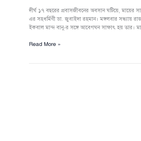
দীর্ঘ ১৭ বছরের প্রবাসজীবনের অবসান ঘটিয়ে, মায়ের সান
এর সহধর্মিণী ডা. জুবাইদা রহমান। মঙ্গলবার সন্ধ্যায় 
ইকবাল মান্দ বানু-র সঙ্গে আবেগঘন সাক্ষাৎ হয় তার। ম
দীর্ঘ
Read More »
১৭
বছর
পর
দেশের
মাটিতে
মা-
মেয়ের
আবেগঘন
সাক্ষাৎ