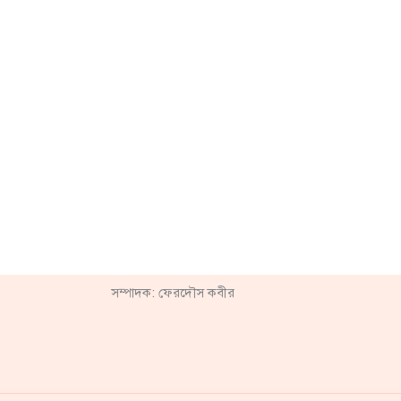
সম্পাদক: ফেরদৌস কবীর