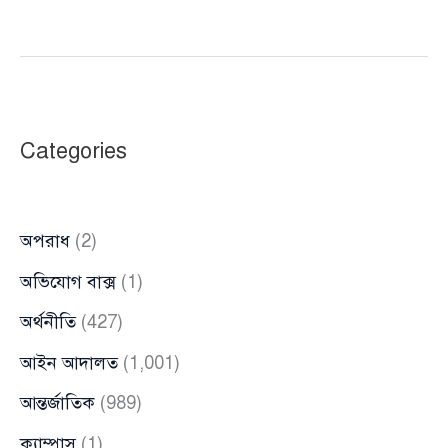
বন্যা
মোকাবিলায়
প্রস্তুত
২,৫০০-
এর
Categories
বেশি
স্বেচ্ছাসেবক,
আশ্রয়ে
অপরাধ
(2)
হাজারো
মানুষ
অভিযোগ বাক্স
(1)
অর্থনীতি
(427)
আইন আদালত
(1,001)
আন্তর্জাতিক
(989)
ক্যাম্পাস
(1)