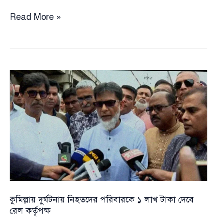
বিয়ে
Read More »
বাড়ির
গয়না
বহনে
নিরাপত্তা
দেওয়া
হবে:
পুলিশ
কুমিল্লায় দুর্ঘটনায় নিহতদের পরিবারকে ১ লাখ টাকা দেবে
রেল কর্তৃপক্ষ