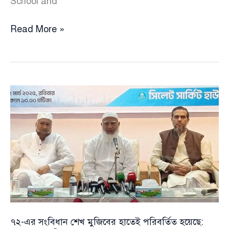
School and
কুমিল্লায়
Read More »
ট্রেন-
বাস
সংঘর্ষ
ও
অন্যান্য
দুর্ঘটনায়
হতাহতের
প্রতি
প্রধানমন্ত্রীর
শোক
প্রকাশ
৭২-এর সংবিধান শেখ মুজিবের হাতেই পরিবর্তিত হয়েছে: