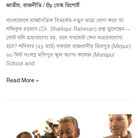
জাতীয়
,
রাজনীতি
/ By
ডেস্ক রিপোর্ট
বাংলাদেশে রাজনৈতিক বিতর্কের নতুন মাত্রা যোগ করে ডা.
শফিকুর রহমান (Dr. Shafiqur Rahman) প্রশ্ন তুলেছেন—
ভোট যদি গ্রহণযোগ্য হয়, তবে গণভোট কেন অগ্রহণযোগ্য
হবে? শনিবার (২১ মার্চ) সকালে রাজধানীর মিরপুর (Mirpur)
৬০ ফিট সংলগ্ন মণিপুর স্কুল অ্যান্ড কলেজ (Monipur
School and
ভোট
Read More »
হালাল
হলে
গণভোট
হারাম
কেন
—