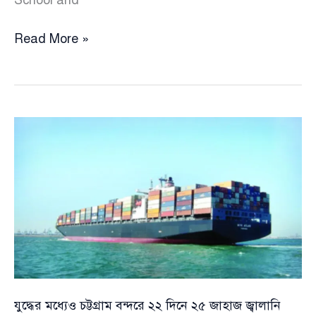
School and
ভয়াবহ
Read More »
দুর্ঘটনার
পর
মন্ত্রীকে
ফোন
করে
অঝোরে
কাঁদলেন
এমপি
যুদ্ধের মধ্যেও চট্টগ্রাম বন্দরে ২২ দিনে ২৫ জাহাজ জ্বালানি