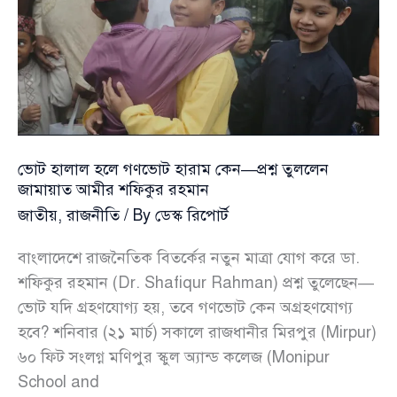
প্রশ্ন
তুললেন
জামায়াত
আমীর
শফিকুর
রহমান
ভোট হালাল হলে গণভোট হারাম কেন—প্রশ্ন তুললেন
জামায়াত আমীর শফিকুর রহমান
জাতীয়
,
রাজনীতি
/ By
ডেস্ক রিপোর্ট
বাংলাদেশে রাজনৈতিক বিতর্কের নতুন মাত্রা যোগ করে ডা.
শফিকুর রহমান (Dr. Shafiqur Rahman) প্রশ্ন তুলেছেন—
ভোট যদি গ্রহণযোগ্য হয়, তবে গণভোট কেন অগ্রহণযোগ্য
হবে? শনিবার (২১ মার্চ) সকালে রাজধানীর মিরপুর (Mirpur)
৬০ ফিট সংলগ্ন মণিপুর স্কুল অ্যান্ড কলেজ (Monipur
School and