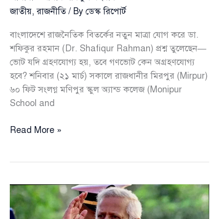
জাতীয়
,
রাজনীতি
/ By
ডেস্ক রিপোর্ট
বাংলাদেশে রাজনৈতিক বিতর্কের নতুন মাত্রা যোগ করে ডা.
শফিকুর রহমান (Dr. Shafiqur Rahman) প্রশ্ন তুলেছেন—
ভোট যদি গ্রহণযোগ্য হয়, তবে গণভোট কেন অগ্রহণযোগ্য
হবে? শনিবার (২১ মার্চ) সকালে রাজধানীর মিরপুর (Mirpur)
৬০ ফিট সংলগ্ন মণিপুর স্কুল অ্যান্ড কলেজ (Monipur
School and
ভোট
Read More »
হালাল
হলে
গণভোট
হারাম
কেন
—