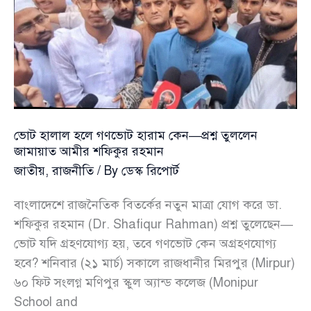
প্রশ্ন
তুললেন
জামায়াত
আমীর
শফিকুর
রহমান
ভোট হালাল হলে গণভোট হারাম কেন—প্রশ্ন তুললেন
জামায়াত আমীর শফিকুর রহমান
জাতীয়
,
রাজনীতি
/ By
ডেস্ক রিপোর্ট
বাংলাদেশে রাজনৈতিক বিতর্কের নতুন মাত্রা যোগ করে ডা.
শফিকুর রহমান (Dr. Shafiqur Rahman) প্রশ্ন তুলেছেন—
ভোট যদি গ্রহণযোগ্য হয়, তবে গণভোট কেন অগ্রহণযোগ্য
হবে? শনিবার (২১ মার্চ) সকালে রাজধানীর মিরপুর (Mirpur)
৬০ ফিট সংলগ্ন মণিপুর স্কুল অ্যান্ড কলেজ (Monipur
School and