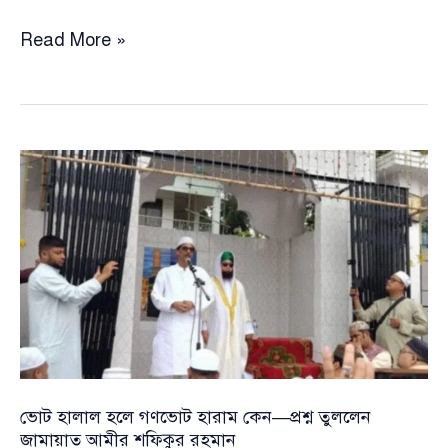
ভোট
Read More »
হালাল
হলে
গণভোট
হারাম
কেন
—
প্রশ্ন
তুললেন
জামায়াত
আমীর
শফিকুর
রহমান
ভোট হালাল হলে গণভোট হারাম কেন—প্রশ্ন তুললেন
জামায়াত আমীর শফিকুর রহমান