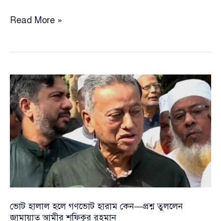
ভোট
Read More »
হালাল
হলে
গণভোট
হারাম
কেন
—
প্রশ্ন
তুললেন
জামায়াত
আমীর
শফিকুর
রহমান
ভোট হালাল হলে গণভোট হারাম কেন—প্রশ্ন তুললেন
জামায়াত আমীর শফিকুর রহমান