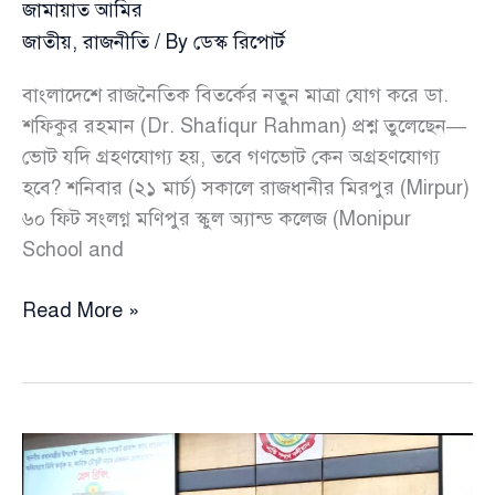
জামায়াত আমির
জাতীয়
,
রাজনীতি
/ By
ডেস্ক রিপোর্ট
বাংলাদেশে রাজনৈতিক বিতর্কের নতুন মাত্রা যোগ করে ডা.
শফিকুর রহমান (Dr. Shafiqur Rahman) প্রশ্ন তুলেছেন—
ভোট যদি গ্রহণযোগ্য হয়, তবে গণভোট কেন অগ্রহণযোগ্য
হবে? শনিবার (২১ মার্চ) সকালে রাজধানীর মিরপুর (Mirpur)
৬০ ফিট সংলগ্ন মণিপুর স্কুল অ্যান্ড কলেজ (Monipur
School and
৭২-
Read More »
এর
সংবিধান
শেখ
মুজিবের
হাতেই