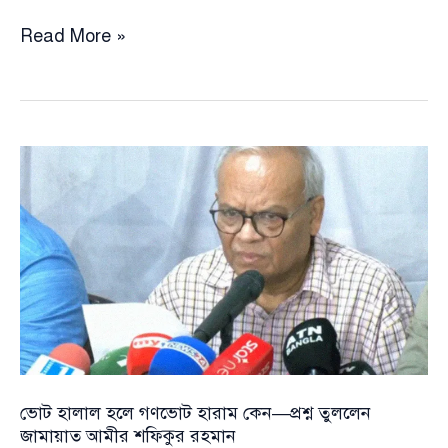
‘মহাসড়কের
Read More »
ওপর
দিয়ে
যাওয়া
রেলক্রসিংগুলোতে
স্বয়ংক্রিয়
সিগন্যাল
ব্যবস্থা
চালু
করা
হবে’
ভোট হালাল হলে গণভোট হারাম কেন—প্রশ্ন তুললেন
জামায়াত আমীর শফিকুর রহমান