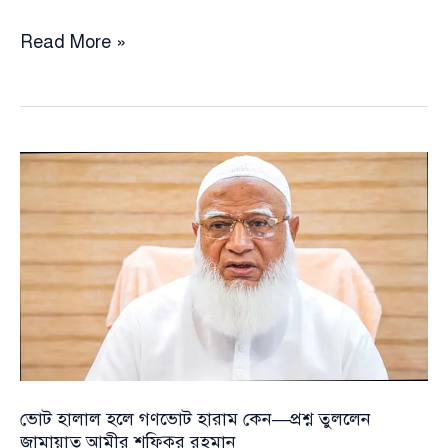
ভোট
Read More »
হালাল
হলে
গণভোট
হারাম
কেন
—
প্রশ্ন
তুললেন
জামায়াত
আমীর
শফিকুর
রহমান
ভোট হালাল হলে গণভোট হারাম কেন—প্রশ্ন তুললেন
জামায়াত আমীর শফিকুর রহমান