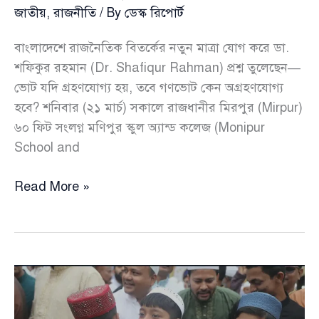
জাতীয়
,
রাজনীতি
/ By
ডেস্ক রিপোর্ট
বাংলাদেশে রাজনৈতিক বিতর্কের নতুন মাত্রা যোগ করে ডা.
শফিকুর রহমান (Dr. Shafiqur Rahman) প্রশ্ন তুলেছেন—
ভোট যদি গ্রহণযোগ্য হয়, তবে গণভোট কেন অগ্রহণযোগ্য
হবে? শনিবার (২১ মার্চ) সকালে রাজধানীর মিরপুর (Mirpur)
৬০ ফিট সংলগ্ন মণিপুর স্কুল অ্যান্ড কলেজ (Monipur
School and
ভোট
Read More »
হালাল
হলে
গণভোট
হারাম
কেন
—