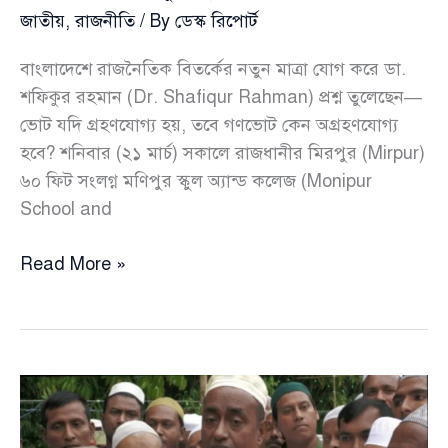
জাতীয়
,
রাজনীতি
/ By
ডেস্ক রিপোর্ট
বাংলাদেশে রাজনৈতিক বিতর্কের নতুন মাত্রা যোগ করে ডা.
শফিকুর রহমান (Dr. Shafiqur Rahman) প্রশ্ন তুলেছেন—
ভোট যদি গ্রহণযোগ্য হয়, তবে গণভোট কেন অগ্রহণযোগ্য
হবে? শনিবার (২১ মার্চ) সকালে রাজধানীর মিরপুর (Mirpur)
৬০ ফিট সংলগ্ন মণিপুর স্কুল অ্যান্ড কলেজ (Monipur
School and
ভোট
Read More »
হালাল
হলে
গণভোট
হারাম
কেন
—