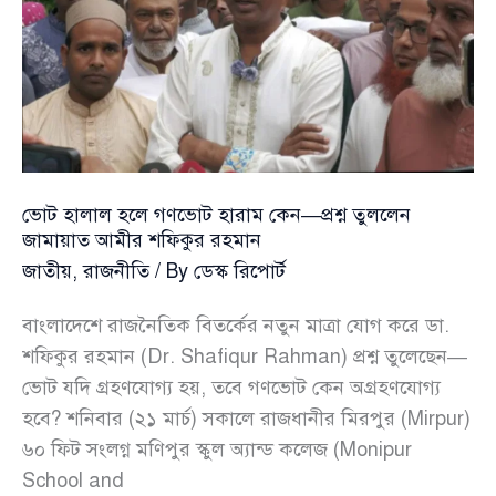
প্রশ্ন
তুললেন
জামায়াত
আমীর
শফিকুর
রহমান
ভোট হালাল হলে গণভোট হারাম কেন—প্রশ্ন তুললেন
জামায়াত আমীর শফিকুর রহমান
জাতীয়
,
রাজনীতি
/ By
ডেস্ক রিপোর্ট
বাংলাদেশে রাজনৈতিক বিতর্কের নতুন মাত্রা যোগ করে ডা.
শফিকুর রহমান (Dr. Shafiqur Rahman) প্রশ্ন তুলেছেন—
ভোট যদি গ্রহণযোগ্য হয়, তবে গণভোট কেন অগ্রহণযোগ্য
হবে? শনিবার (২১ মার্চ) সকালে রাজধানীর মিরপুর (Mirpur)
৬০ ফিট সংলগ্ন মণিপুর স্কুল অ্যান্ড কলেজ (Monipur
School and