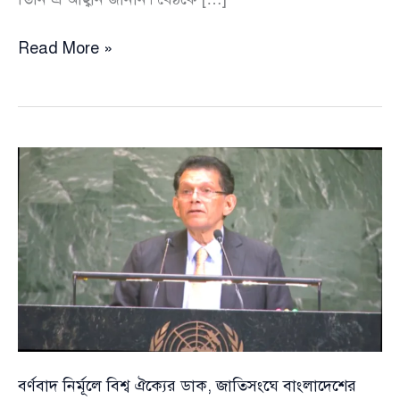
রোহিঙ্গাদের
Read More »
জীবনমান
উন্নয়নে
সহায়তা
কমে
যাওয়ায়
উদ্বেগ,
আন্তর্জাতিক
সম্প্রদায়ের
প্রতি
জোরালো
আহ্বান
স্বরাষ্ট্রমন্ত্রীর
বর্ণবাদ নির্মূলে বিশ্ব ঐক্যের ডাক, জাতিসংঘে বাংলাদেশের