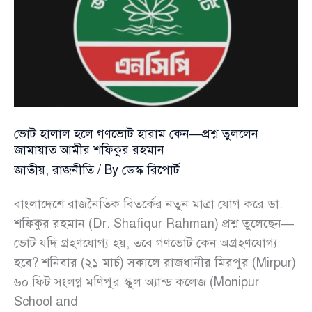
প্রশ্ন
তুললেন
জামায়াত
আমীর
শফিকুর
রহমান
ভোট হালাল হলে গণভোট হারাম কেন—প্রশ্ন তুললেন
জামায়াত আমীর শফিকুর রহমান
জাতীয়
,
রাজনীতি
/ By
ডেস্ক রিপোর্ট
বাংলাদেশে রাজনৈতিক বিতর্কের নতুন মাত্রা যোগ করে ডা.
শফিকুর রহমান (Dr. Shafiqur Rahman) প্রশ্ন তুলেছেন—
ভোট যদি গ্রহণযোগ্য হয়, তবে গণভোট কেন অগ্রহণযোগ্য
হবে? শনিবার (২১ মার্চ) সকালে রাজধানীর মিরপুর (Mirpur)
৬০ ফিট সংলগ্ন মণিপুর স্কুল অ্যান্ড কলেজ (Monipur
School and