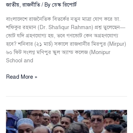
জাতীয়
,
রাজনীতি
/ By
ডেস্ক রিপোর্ট
বাংলাদেশে রাজনৈতিক বিতর্কের নতুন মাত্রা যোগ করে ডা.
শফিকুর রহমান (Dr. Shafiqur Rahman) প্রশ্ন তুলেছেন—
ভোট যদি গ্রহণযোগ্য হয়, তবে গণভোট কেন অগ্রহণযোগ্য
হবে? শনিবার (২১ মার্চ) সকালে রাজধানীর মিরপুর (Mirpur)
৬০ ফিট সংলগ্ন মণিপুর স্কুল অ্যান্ড কলেজ (Monipur
School and
কুমিল্লায়
Read More »
দুর্ঘটনায়
নিহতদের
পরিবারকে
১
লাখ
টাকা