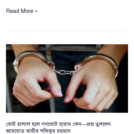
ভোট
Read More »
হালাল
হলে
গণভোট
হারাম
কেন
—
প্রশ্ন
তুললেন
জামায়াত
আমীর
শফিকুর
রহমান
ভোট হালাল হলে গণভোট হারাম কেন—প্রশ্ন তুললেন
জামায়াত আমীর শফিকুর রহমান