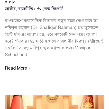
খালাস
জাতীয়
,
রাজনীতি
/ By
ডেস্ক রিপোর্ট
বাংলাদেশে রাজনৈতিক বিতর্কের নতুন মাত্রা যোগ করে ডা.
শফিকুর রহমান (Dr. Shafiqur Rahman) প্রশ্ন তুলেছেন—
ভোট যদি গ্রহণযোগ্য হয়, তবে গণভোট কেন অগ্রহণযোগ্য
হবে? শনিবার (২১ মার্চ) সকালে রাজধানীর মিরপুর (Mirpur)
৬০ ফিট সংলগ্ন মণিপুর স্কুল অ্যান্ড কলেজ (Monipur
School and
যুদ্ধের
Read More »
মধ্যেও
চট্টগ্রাম
বন্দরে
২২
দিনে
২৫