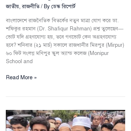
জাতীয়
,
রাজনীতি
/ By
ডেস্ক রিপোর্ট
বাংলাদেশে রাজনৈতিক বিতর্কের নতুন মাত্রা যোগ করে ডা.
শফিকুর রহমান (Dr. Shafiqur Rahman) প্রশ্ন তুলেছেন—
ভোট যদি গ্রহণযোগ্য হয়, তবে গণভোট কেন অগ্রহণযোগ্য
হবে? শনিবার (২১ মার্চ) সকালে রাজধানীর মিরপুর (Mirpur)
৬০ ফিট সংলগ্ন মণিপুর স্কুল অ্যান্ড কলেজ (Monipur
School and
ভোট
Read More »
হালাল
হলে
গণভোট
হারাম
কেন
—