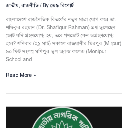
জাতীয়
,
রাজনীতি
/ By
ডেস্ক রিপোর্ট
বাংলাদেশে রাজনৈতিক বিতর্কের নতুন মাত্রা যোগ করে ডা.
শফিকুর রহমান (Dr. Shafiqur Rahman) প্রশ্ন তুলেছেন—
ভোট যদি গ্রহণযোগ্য হয়, তবে গণভোট কেন অগ্রহণযোগ্য
হবে? শনিবার (২১ মার্চ) সকালে রাজধানীর মিরপুর (Mirpur)
৬০ ফিট সংলগ্ন মণিপুর স্কুল অ্যান্ড কলেজ (Monipur
School and
ভোট
Read More »
হালাল
হলে
গণভোট
হারাম
কেন
—