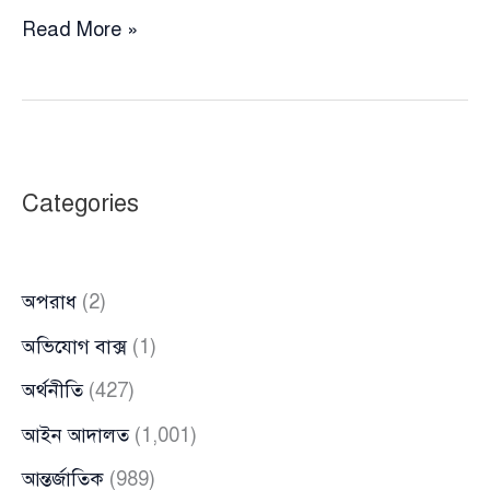
হোয়াইট
Read More »
হাউসের
সিচুয়েশন
রুমে
যুক্তরাষ্ট্রের
শীর্ষ
Categories
সামরিক
ও
প্রতিরক্ষা
অপরাধ
(2)
কর্মকর্তারা
অভিযোগ বাক্স
(1)
অর্থনীতি
(427)
আইন আদালত
(1,001)
আন্তর্জাতিক
(989)