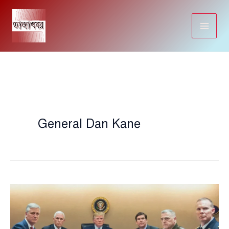
Skip
to
content
General Dan Kane