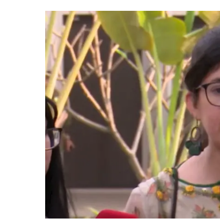
শুরু
আজ