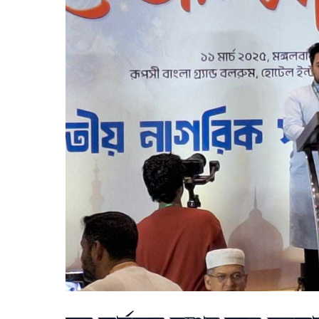
চেয়েছেন
উমামা
ফাতেমা