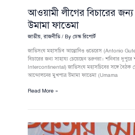
আওয়ামী লীগের বিচারের জন্য
উমামা ফাতেমা
জাতীয়
,
রাজনীতি
/ By
ডেস্ক রিপোর্ট
জাতিসংঘ মহাসচিব আন্তোনিও গুতেরেস (Antonio Gu
বিচারের জন্য সাহায্য চেয়েছেন তরুণরা। শনিবার দুপুরে 
Intercontinental) জাতিসংঘ মহাসচিবের সঙ্গে বৈঠক 
আন্দোলনের মুখপাত্র উমামা ফাতেমা (Umama
আওয়ামী
Read More »
লীগের
বিচারের
জন্য
জাতিসংঘের
সহায়তা