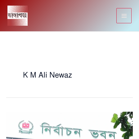
Skip
to
content
K M Ali Newaz