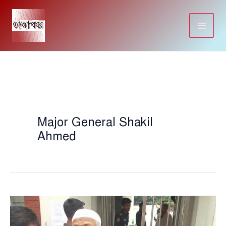
Skip
to
content
Major General Shakil
Ahmed