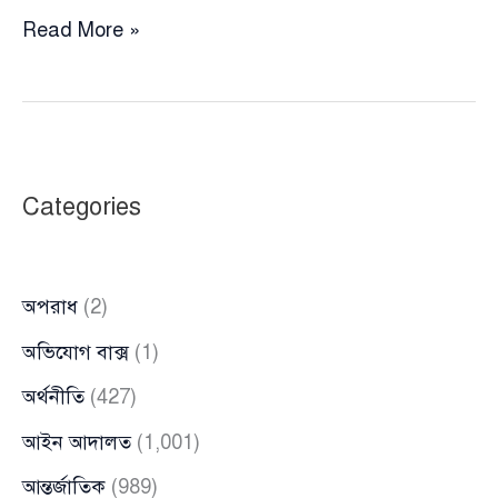
১৬
Read More »
বছর
পর
কারাগার
থেকে
মুক্তি
Categories
পেলেন
বিডিআর
বিদ্রোহের
অপরাধ
(2)
২৭
জওয়ান
অভিযোগ বাক্স
(1)
অর্থনীতি
(427)
আইন আদালত
(1,001)
আন্তর্জাতিক
(989)