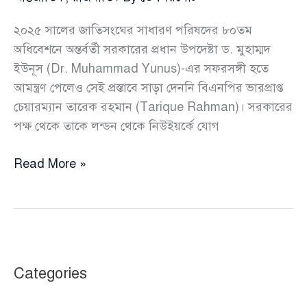
২০২৫ সালের জাতিসংঘের সাধারণ পরিষদের ৮০তম
অধিবেশনে অন্তর্বর্তী সরকারের প্রধান উপদেষ্টা ড. মুহাম্মদ
ইউনূস (Dr. Muhammad Yunus)-এর সফরসঙ্গী হতে
আমন্ত্রণ পেলেও সেই প্রস্তাবে সাড়া দেননি বিএনপির ভারপ্রাপ্ত
চেয়ারম্যান তারেক রহমান (Tarique Rahman)। সরকারের
পক্ষ থেকে তাকে লন্ডন থেকে নিউইয়র্কে যোগ
জাতিসংঘে
Read More »
ড.
ইউনূসের
সফরসঙ্গী
হতে
তারেক
Categories
রহমান
রাজি