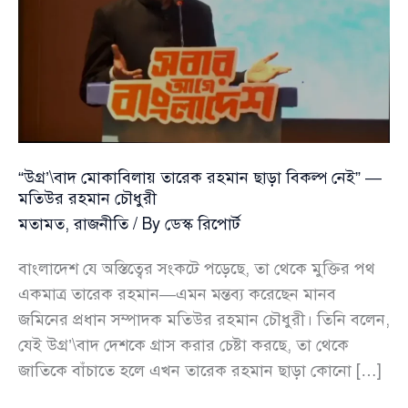
“উগ্র’\বাদ মোকাবিলায় তারেক রহমান ছাড়া বিকল্প নেই” —
মতিউর রহমান চৌধুরী
মতামত
,
রাজনীতি
/ By
ডেস্ক রিপোর্ট
বাংলাদেশ যে অস্তিত্বের সংকটে পড়েছে, তা থেকে মুক্তির পথ
একমাত্র তারেক রহমান—এমন মন্তব্য করেছেন মানব
জমিনের প্রধান সম্পাদক মতিউর রহমান চৌধুরী। তিনি বলেন,
যেই উগ্র’\বাদ দেশকে গ্রাস করার চেষ্টা করছে, তা থেকে
জাতিকে বাঁচাতে হলে এখন তারেক রহমান ছাড়া কোনো […]