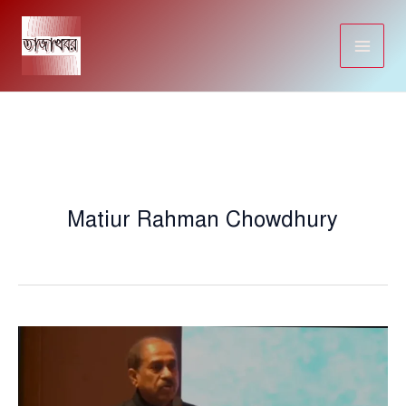
Skip
to
content
Matiur Rahman Chowdhury