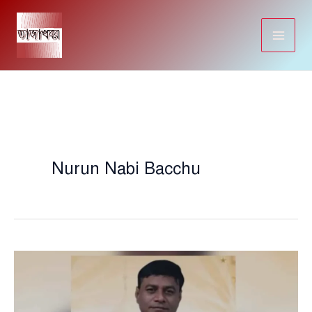
Skip
to
content
Nurun Nabi Bacchu