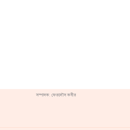
সম্পাদক: ফেরদৌস কবীর