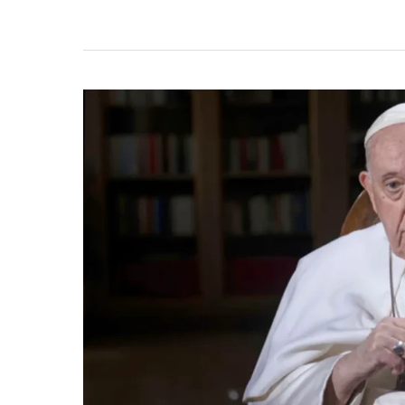
জিয়া
ও
বিশ্বনেতাদের
মৃ’\ত্যু’\তে
সংসদে
শোকপ্রস্তাব,
নীরবতায়
স্মরণ
ত্রয়োদশ
জাতীয়
সংসদের