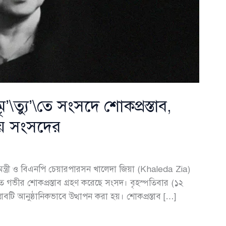
’\ত্যু’\তে সংসদে শোকপ্রস্তাব,
ীয় সংসদের
ন্ত্রী ও বিএনপি চেয়ারপারসন খালেদা জিয়া (Khaleda Zia)
’\তে গভীর শোকপ্রস্তাব গ্রহণ করেছে সংসদ। বৃহস্পতিবার (১২
তাবটি আনুষ্ঠানিকভাবে উত্থাপন করা হয়। শোকপ্রস্তাব […]