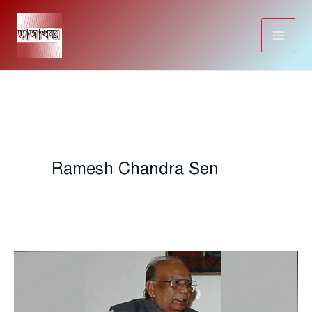
Skip
to
content
Ramesh Chandra Sen