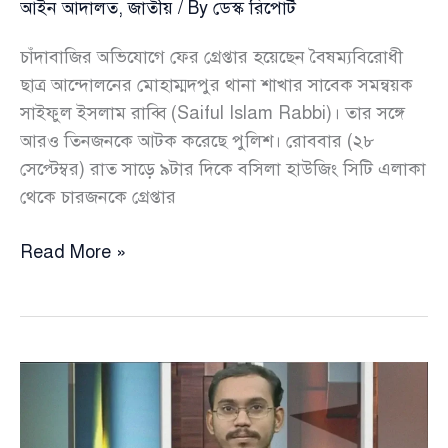
আইন আদালত
,
জাতীয়
/ By
ডেস্ক রিপোর্ট
চাঁদাবাজির অভিযোগে ফের গ্রেপ্তার হয়েছেন বৈষম্যবিরোধী
ছাত্র আন্দোলনের মোহাম্মদপুর থানা শাখার সাবেক সমন্বয়ক
সাইফুল ইসলাম রাব্বি (Saiful Islam Rabbi)। তার সঙ্গে
আরও তিনজনকে আটক করেছে পুলিশ। রোববার (২৮
সেপ্টেম্বর) রাত সাড়ে ৯টার দিকে বসিলা হাউজিং সিটি এলাকা
থেকে চারজনকে গ্রেপ্তার
থানা
Read More »
থেকে
ছাড়ানোর
পর
ফের
চাঁদাবাজির
অভিযোগে
সমন্বয়ক