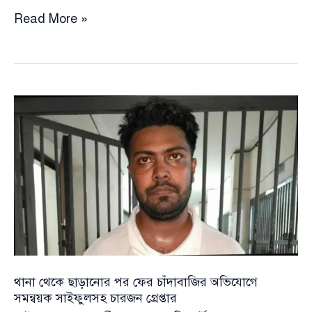
হান্নানের
Read More »
ছাড়িয়ে
নেওয়া
সেই
বৈষম্যবিরোধী
নেতা
সাইফুল
ইসলাম
রাব্বি
আবারো
চাঁদাবাজির
অভিযোগে
আটক
থানা থেকে ছাড়ানোর পর ফের চাঁদাবাজির অভিযোগে
সমন্বয়ক সাইফুলসহ চারজন গ্রেপ্তার