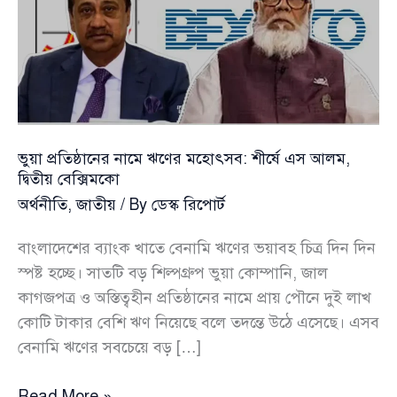
ভুয়া প্রতিষ্ঠানের নামে ঋণের মহোৎসব: শীর্ষে এস আলম,
দ্বিতীয় বেক্সিমকো
অর্থনীতি
,
জাতীয়
/ By
ডেস্ক রিপোর্ট
বাংলাদেশের ব্যাংক খাতে বেনামি ঋণের ভয়াবহ চিত্র দিন দিন
স্পষ্ট হচ্ছে। সাতটি বড় শিল্পগ্রুপ ভুয়া কোম্পানি, জাল
কাগজপত্র ও অস্তিত্বহীন প্রতিষ্ঠানের নামে প্রায় পৌনে দুই লাখ
কোটি টাকার বেশি ঋণ নিয়েছে বলে তদন্তে উঠে এসেছে। এসব
বেনামি ঋণের সবচেয়ে বড় […]
ভুয়া
Read More »