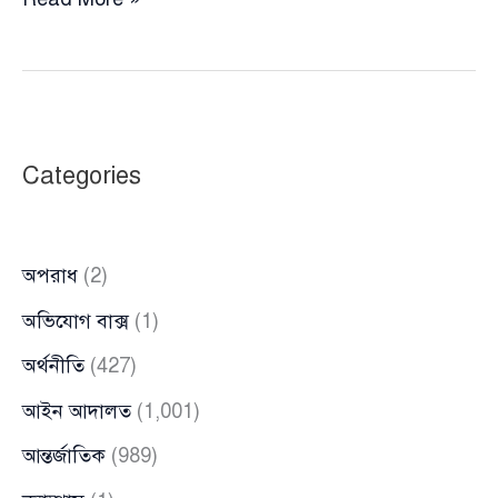
প্রতিষ্ঠানের
নামে
ঋণের
মহোৎসব:
শীর্ষে
Categories
এস
আলম,
দ্বিতীয়
অপরাধ
(2)
বেক্সিমকো
অভিযোগ বাক্স
(1)
অর্থনীতি
(427)
আইন আদালত
(1,001)
আন্তর্জাতিক
(989)