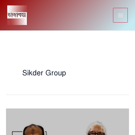
Skip
to
content
Sikder Group