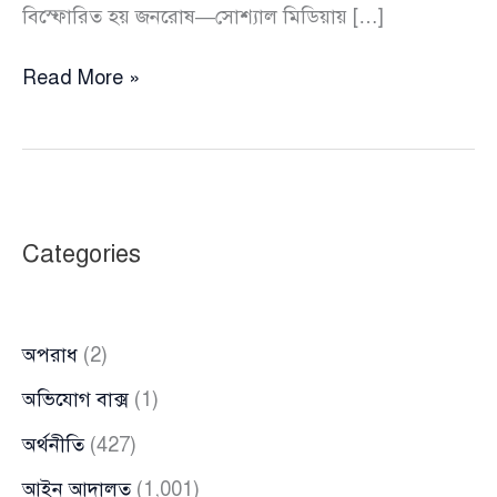
বিস্ফোরিত হয় জনরোষ—সোশ্যাল মিডিয়ায় […]
সোহাগ
Read More »
হত্যাকাণ্ডে
ক্ষোভে
উত্তাল
দেশ,
রাজনৈতিক
Categories
ফাঁদে
না
পড়ার
অপরাধ
(2)
আহ্বান
সালমান
অভিযোগ বাক্স
(1)
মুক্তাদিরের
অর্থনীতি
(427)
আইন আদালত
(1,001)