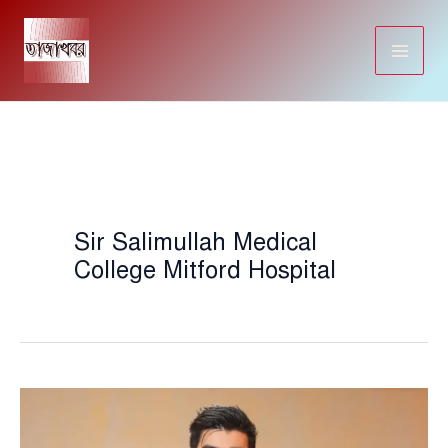
Skip
to
content
Sir Salimullah Medical
College Mitford Hospital