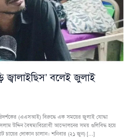
ি জ্বালাইছিস’ বলেই জুলাই
দর্শকের (এএসআই) বিরুদ্ধে এক সময়ের জুলাই যোদ্ধা
সলাম উদ্দিন বৈষম্যবিরোধী আন্দোলনের সময় গুলিবিদ্ধ হয়ে
ট চায়ের দোকান চালান। শনিবার (২১ জুন) […]