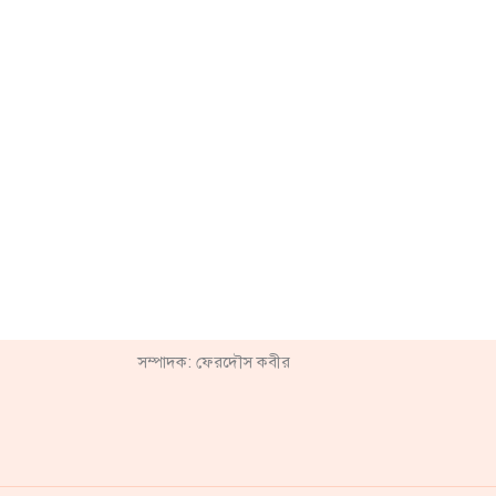
সম্পাদক: ফেরদৌস কবীর