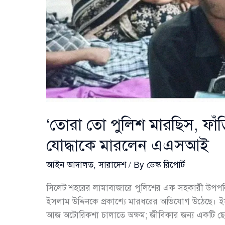
‘তোরা তো পুলিশ মারছিস, ফাঁড়
যোদ্ধাকে মারলেন এএসআই
আইন আদালত
,
সারাদেশ
/ By
ডেস্ক রিপোর্ট
সিলেট শহরের লামাবাজারে পুলিশের এক সহকারী উপপরি
ইসলাম উদ্দিনকে প্রকাশ্যে মারধরের অভিযোগ উঠেছে। ই
আজ অটোরিকশা চালাতে অক্ষম; জীবিকার জন্য একটি ছো