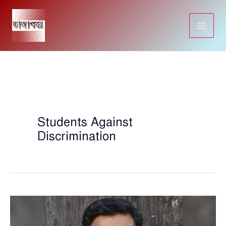
Skip
to
content
Students Against
Discrimination